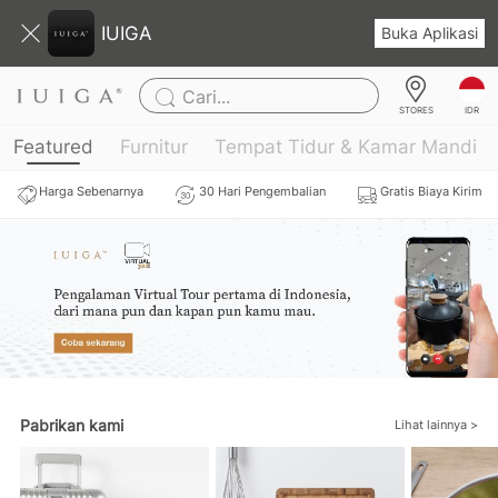
IUIGA
Buka Aplikasi
Cari...
IDR
STORES
Featured
Furnitur
Tempat Tidur & Kamar Mandi
Harga Sebenarnya
30 Hari Pengembalian
Gratis Biaya Kirim
Pabrikan kami
Lihat lainnya >