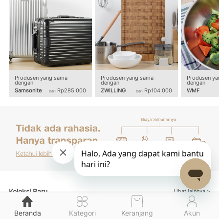
Produsen yang sama
Produsen yang sama
Produsen ya
dengan
dengan
dengan
Samsonite
Rp285.000
ZWILLING
Rp104.000
WMF
Dari
Dari
Koleksi Baru
Lihat lainnya >
Beranda
Kategori
Keranjang
Akun