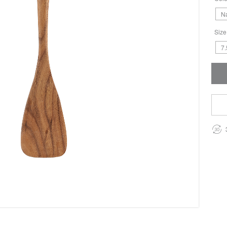
Na
Size
7.