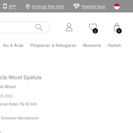
APP
Kunjungi Toko Kami
Rewards Saya
0
0
Ibu & Anak
Perjalanan & Kebugaran
Aksesoris
Hadiah
cia Wood Spatula
ia Wood
55.000
tional Retail: Rp 92.400
 Exclusive Manufacturer
r