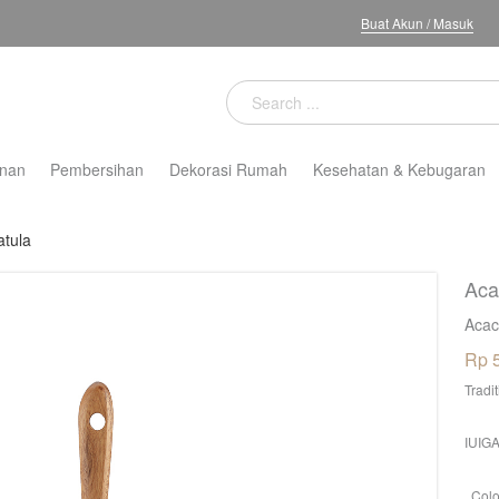
Buat Akun
/
Masuk
nan
Pembersihan
Dekorasi Rumah
Kesehatan & Kebugaran
tula
Aca
Acac
Rp 
Tradi
IUIGA
Colo