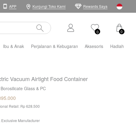
APP
Kunjungi Toko Kami
Rewards Saya
0
0
Ibu & Anak
Perjalanan & Kebugaran
Aksesoris
Hadiah
ctric Vacuum Airtight Food Container
 Borosilicate Glass & PC
395.000
tional Retail: Rp 628.500
 Exclusive Manufacturer