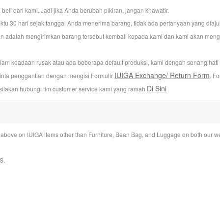
i dari kami. Jadi jika Anda berubah pikiran, jangan khawatir.
u 30 hari sejak tanggal Anda menerima barang, tidak ada pertanyaan yang dia
n adalah mengirimkan barang tersebut kembali kepada kami dan kami akan mengur
alam keadaan rusak atau ada beberapa default produksi, kami dengan senang hat
IUIGA Exchange/ Return Form
inta penggantian dengan mengisi Formulir
. F
Di Sini
silakan hubungi tim customer service kami yang ramah
bove on IUIGA items other than Furniture, Bean Bag, and Luggage on both our we
S
.