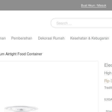
Buat Akun
/
Masuk
nan
Pembersihan
Dekorasi Rumah
Kesehatan & Kebugaran
uum Airtight Food Container
Ele
High
Rp 
Tradi
IUIGA
Size