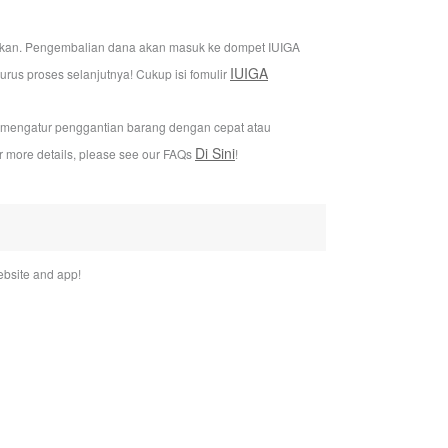
jukan. Pengembalian dana akan masuk ke dompet IUIGA
IUIGA
us proses selanjutnya! Cukup isi fomulir
i mengatur penggantian barang dengan cepat atau
Di Sini
or more details, please see our FAQs
!
bsite and app!