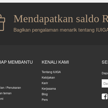
Mendapatkan saldo 
Bagikan pengalaman menarik tentang IUIG
SIAP MEMBANTU
KENALI KAMI
SE
Tentang IUIGA
Dapa
Kebijakan
n
Karir
ian / Penukaran
Kerjasama
an teman
Blog
ami
Pers