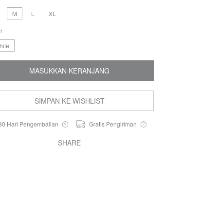
M
L
XL
r
hite
MASUKKAN KERANJANG
SIMPAN KE WISHLIST
30 Hari Pengembalian
Gratis Pengiriman
SHARE