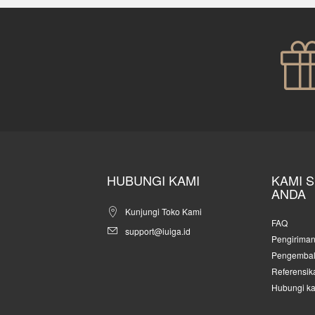
HUBUNGI KAMI
KAMI 
ANDA
Kunjungi Toko Kami
FAQ
support@iuiga.id
Pengirima
Pengembal
Referensik
Hubungi k