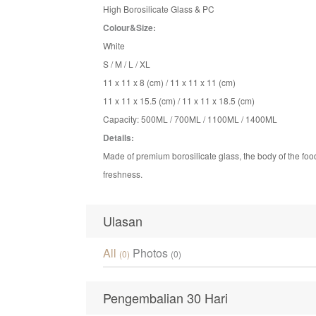
High Borosilicate Glass & PC
Colour&Size:
White
S / M / L / XL
11 x 11 x 8 (cm) / 11 x 11 x 11 (cm)
11 x 11 x 15.5 (cm) / 11 x 11 x 18.5 (cm)
Capacity: 500ML / 700ML / 1100ML / 1400ML
Details:
Made of premium borosilicate glass, the body of the food
freshness.
Ulasan
All
Photos
(0)
(0)
Pengembalian 30 Hari