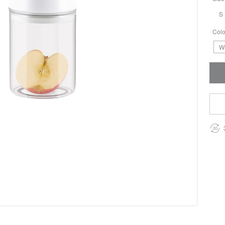
S
Colo
W