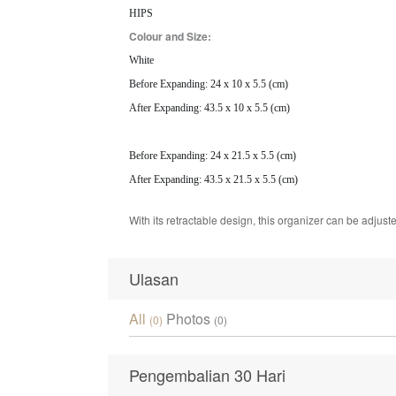
HIPS
Colour and Size:
White
Before Expanding: 24 x 10 x 5.5 (cm)
After Expanding: 43.5 x 10 x 5.5 (cm)
Before Expanding: 24 x 21.5 x 5.5 (cm)
After Expanding: 43.5 x 21.5 x 5.5 (cm)
With its retractable design, this organizer can be adjuste
Ulasan
All
Photos
(0)
(0)
Pengembalian 30 Hari