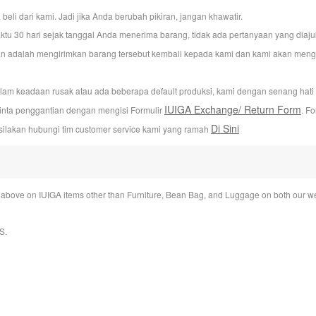
i dari kami. Jadi jika Anda berubah pikiran, jangan khawatir.
u 30 hari sejak tanggal Anda menerima barang, tidak ada pertanyaan yang dia
n adalah mengirimkan barang tersebut kembali kepada kami dan kami akan mengur
alam keadaan rusak atau ada beberapa default produksi, kami dengan senang hat
IUIGA Exchange/ Return Form
inta penggantian dengan mengisi Formulir
. F
Di Sini
silakan hubungi tim customer service kami yang ramah
bove on IUIGA items other than Furniture, Bean Bag, and Luggage on both our we
S
.