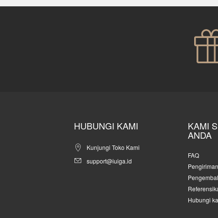
HUBUNGI KAMI
KAMI 
ANDA
Kunjungi Toko Kami
FAQ
support@iuiga.id
Pengirima
Pengembal
Referensik
Hubungi k