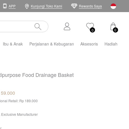
APP
Kunjungi Toko Kami
Rewards Saya
0
0
Ibu & Anak
Perjalanan & Kebugaran
Aksesoris
Hadiah
tipurpose Food Drainage Basket
159.000
tional Retail: Rp 189.000
 Exclusive Manufacturer
r