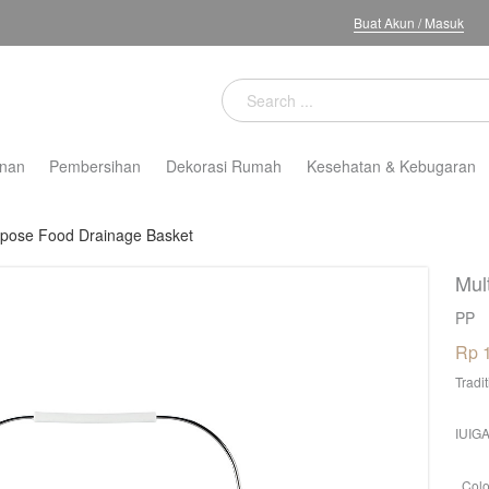
Buat Akun
/
Masuk
nan
Pembersihan
Dekorasi Rumah
Kesehatan & Kebugaran
rpose Food Drainage Basket
Mul
PP
Rp 
Tradi
IUIGA
Colo