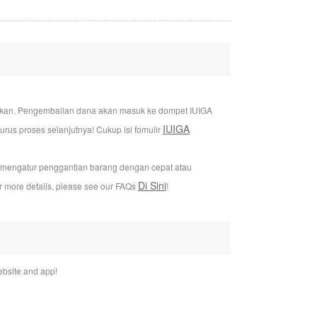
jukan. Pengembalian dana akan masuk ke dompet IUIGA
IUIGA
us proses selanjutnya! Cukup isi fomulir
i mengatur penggantian barang dengan cepat atau
Di Sini
or more details, please see our FAQs
!
bsite and app!