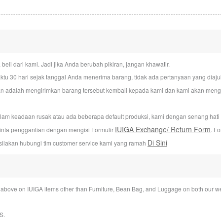
i dari kami. Jadi jika Anda berubah pikiran, jangan khawatir.
u 30 hari sejak tanggal Anda menerima barang, tidak ada pertanyaan yang dia
n adalah mengirimkan barang tersebut kembali kepada kami dan kami akan mengur
alam keadaan rusak atau ada beberapa default produksi, kami dengan senang hat
IUIGA Exchange/ Return Form
inta penggantian dengan mengisi Formulir
. F
Di Sini
silakan hubungi tim customer service kami yang ramah
bove on IUIGA items other than Furniture, Bean Bag, and Luggage on both our we
S
.