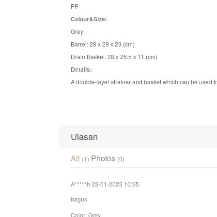
PP
Colour&Size:
Grey
Barrel: 28 x 29 x 23 (cm)
Drain Basket: 28 x 26.5 x 11 (cm)
Details:
A double-layer strainer and basket which can be used fo
Ulasan
All
Photos
(1)
(0)
A*****h
23-01-2023 10:35
bagus
Color: Grey