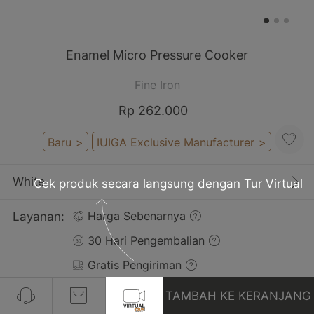
Enamel Micro Pressure Cooker
Fine Iron
Rp 262.000
Baru
>
IUIGA Exclusive Manufacturer
>
White
Cek produk secara langsung dengan Tur Virtual
Layanan:
Harga Sebenarnya
30 Hari Pengembalian
Gratis Pengiriman
TAMBAH KE KERANJANG
Pelanggan yang Membeli Produk Ini Juga