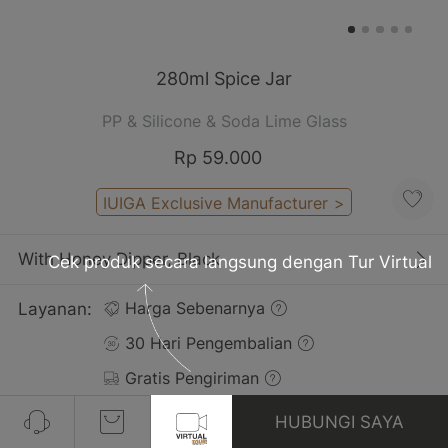
280ml Spice Jar
PP & Silicone & Soda Lime Glass
Rp 59.000
IUIGA Exclusive Manufacturer
>
With Honey Dipper, Black
Cek produk secara langsung dengan Tur Virtual
Layanan:
Harga Sebenarnya
30 Hari Pengembalian
Gratis Pengiriman
HUBUNGI SAYA
Ulasan(5)
Lihat Semua