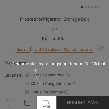
Frosted Refrigerator Storage Box
PP
Rp 113.000
Baru
>
IUIGA Exclusive Manufacturer
>
Transparent
Cek produk secara langsung dengan Tur Virtual
Layanan:
Harga Sebenarnya
30 Hari Pengembalian
Gratis Pengiriman
HUBUNGI SAYA
Ulasan(2)
Lihat Semua