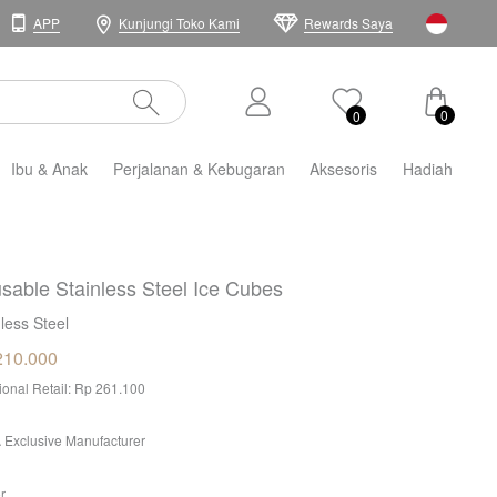
APP
Kunjungi Toko Kami
Rewards Saya
0
0
Ibu & Anak
Perjalanan & Kebugaran
Aksesoris
Hadiah
sable Stainless Steel Ice Cubes
nless Steel
210.000
tional Retail: Rp 261.100
 Exclusive Manufacturer
r