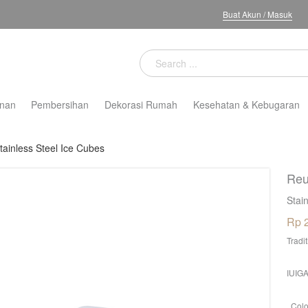
Buat Akun
/
Masuk
nan
Pembersihan
Dekorasi Rumah
Kesehatan & Kebugaran
ainless Steel Ice Cubes
Reu
Stai
Rp 
Tradi
IUIGA
Colo