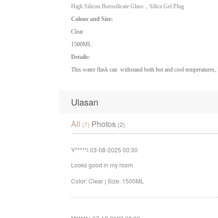
High Silicon Borosilicate Glass，Silica Gel Plug
Colour and Size:
Clear
1500ML
Details:
This water flask can withstand both hot and cool temperatures, has
Ulasan
All
Photos
(7)
(2)
Y*****i
03-08-2025 00:30
Looks good in my room
Color: Clear | Size: 1500ML