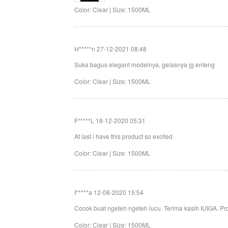
Color: Clear | Size: 1500ML
H*****n
27-12-2021 08:48
Suka bagus elegant modelnya, gelasnya jg enteng
Color: Clear | Size: 1500ML
F*****L
18-12-2020 05:31
At last i have this product so excited
Color: Clear | Size: 1500ML
I*****a
12-08-2020 15:54
Cocok buat ngeteh ngeteh lucu. Terima kasih IUIGA. P
Color: Clear | Size: 1500ML