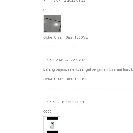
M*****s
07-12-2022 08:22
good
Color: Clear | Size: 1500ML
L*****F
23-05-2022 16:37
barang bagus, estetik, sangat berguna utk sehari hari, k
Color: Clear | Size: 1500ML
L*****s
27-01-2022 00:21
good