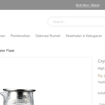
Buat Akun
/
Masuk
nan
Pembersihan
Dekorasi Rumah
Kesehatan & Kebugaran
ater Flask
Cry
High
Rp 
Tradi
IUIGA
Colo