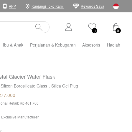
APP
Kunjungi Toko Kami
Rewards Saya
0
0
Ibu & Anak
Perjalanan & Kebugaran
Aksesoris
Hadiah
stal Glacier Water Flask
 Silicon Borosilicate Glass，Silica Gel Plug
277.000
tional Retail: Rp 461.700
 Exclusive Manufacturer
r