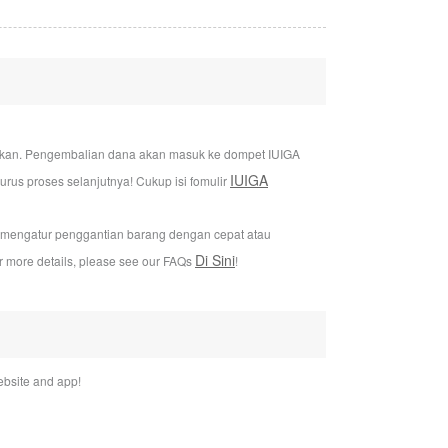
jukan. Pengembalian dana akan masuk ke dompet IUIGA
IUIGA
us proses selanjutnya! Cukup isi fomulir
i mengatur penggantian barang dengan cepat atau
Di Sini
or more details, please see our FAQs
!
bsite and app!