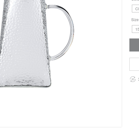
C
Size
1