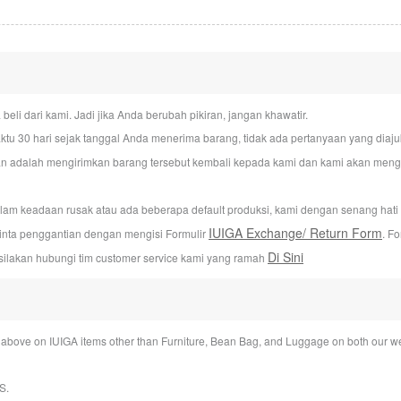
i dari kami. Jadi jika Anda berubah pikiran, jangan khawatir.
u 30 hari sejak tanggal Anda menerima barang, tidak ada pertanyaan yang dia
n adalah mengirimkan barang tersebut kembali kepada kami dan kami akan mengur
alam keadaan rusak atau ada beberapa default produksi, kami dengan senang hat
IUIGA Exchange/ Return Form
inta penggantian dengan mengisi Formulir
. F
Di Sini
silakan hubungi tim customer service kami yang ramah
bove on IUIGA items other than Furniture, Bean Bag, and Luggage on both our we
S
.