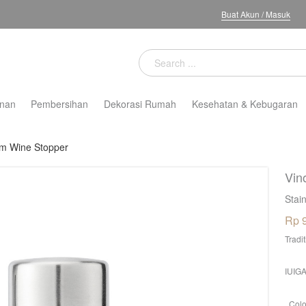
Buat Akun
/
Masuk
nan
Pembersihan
Dekorasi Rumah
Kesehatan & Kebugaran
m Wine Stopper
Vin
Stai
Rp 
Tradi
IUIGA
Colo