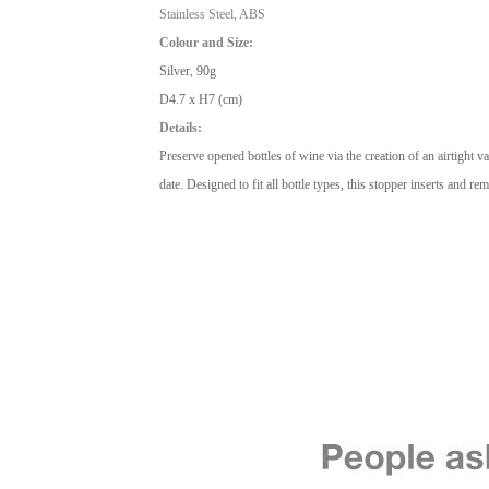
Stainless Steel, ABS
Colour and Size:
Silver, 90g
D4.7 x H7 (cm)
Details:
Preserve opened bottles of wine via the creation of an airtigh
date. Designed to fit all bottle types, this stopper inserts and re