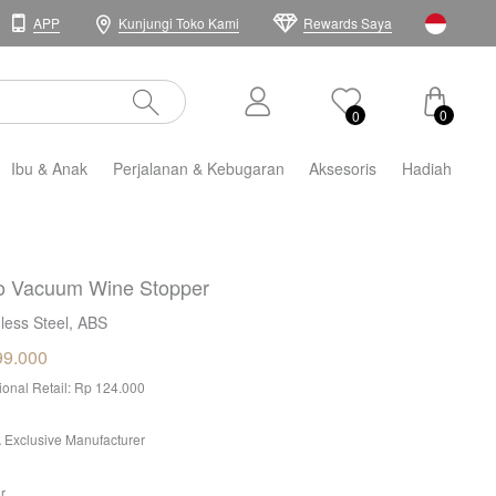
APP
Kunjungi Toko Kami
Rewards Saya
0
0
Ibu & Anak
Perjalanan & Kebugaran
Aksesoris
Hadiah
o Vacuum Wine Stopper
nless Steel, ABS
99.000
tional Retail: Rp 124.000
 Exclusive Manufacturer
r