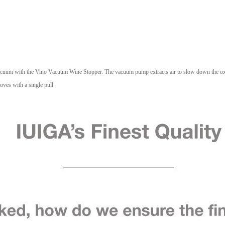
t vacuum with the Vino Vacuum Wine Stopper. The vacuum pump extracts air to slow down the oxi
moves with a single pull.