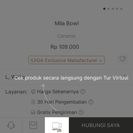
Mila Bowl
Ceramic
Rp 109.000
IUIGA Exclusive Manufacturer
>
L, White
Cek produk secara langsung dengan Tur Virtual
Layanan:
Harga Sebenarnya
30 Hari Pengembalian
Gratis Pengiriman
HUBUNGI SAYA
Ulasan(6)
Lihat Semua