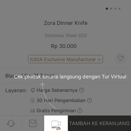
Zora Dinner Knife
Stainless Steel 420
Rp 30.000
IUIGA Exclusive Manufacturer
>
Black, 1.5 x 21.7 (cm)
Cek produk secara langsung dengan Tur Virtual
Layanan:
Harga Sebenarnya
30 Hari Pengembalian
Gratis Pengiriman
TAMBAH KE KERANJANG
Ulasan(6)
Lihat Semua