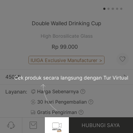
Double Walled Drinking Cup
High Borosilicate Glass
Rp 99.000
IUIGA Exclusive Manufacturer
>
450ML
Cek produk secara langsung dengan Tur Virtual
Layanan:
Harga Sebenarnya
30 Hari Pengembalian
Gratis Pengiriman
HUBUNGI SAYA
Ulasan(2)
Lihat Semua