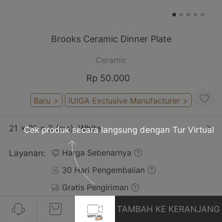
Brooks Ceramic Dinner Plate
Ceramic
Rp 50.000
Baru
>
IUIGA Exclusive Manufacturer
>
21 x 21 x 3 (cm), White
Cek produk secara langsung dengan Tur Virtual
Layanan:
Harga Sebenarnya
30 Hari Pengembalian
Gratis Pengiriman
TAMBAH KE KERANJANG
Pelanggan yang Membeli Produk Ini Juga