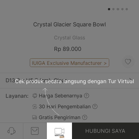
Crystal Glacier Square Bowl
Crystal Glass
Rp 89.000
IUIGA Exclusive Manufacturer
>
D13.3 x H5.7 (cm), Clear
Cek produk secara langsung dengan Tur Virtual
Layanan:
Harga Sebenarnya
30 Hari Pengembalian
Gratis Pengiriman
HUBUNGI SAYA
Ulasan(4)
Lihat Semua