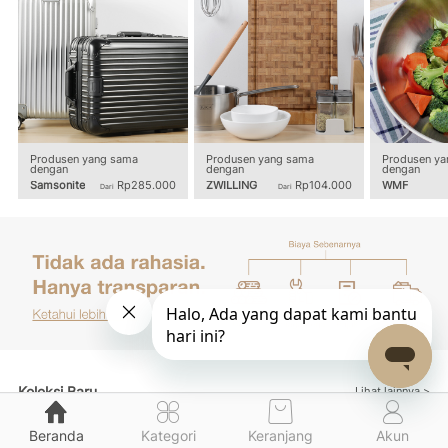
Produsen yang sama
Produsen yang sama
Produsen ya
dengan
dengan
dengan
Samsonite
Rp285.000
ZWILLING
Rp104.000
WMF
Dari
Dari
Koleksi Baru
Lihat lainnya >
Beranda
Kategori
Keranjang
Akun