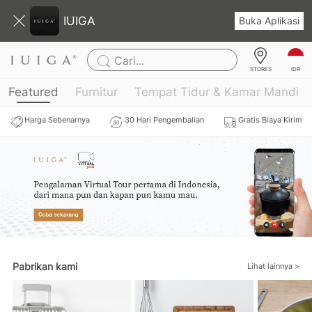
IUIGA
Buka Aplikasi
Cari...
IDR
STORES
Featured
Furnitur
Tempat Tidur & Kamar Mandi
Harga Sebenarnya
30 Hari Pengembalian
Gratis Biaya Kirim
Pabrikan kami
Lihat lainnya >