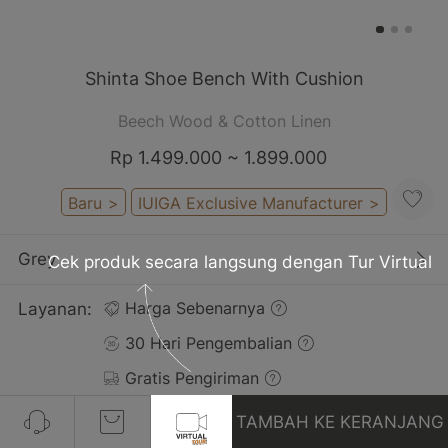
Shinta Shoe Bench With Cushion
Beech Wood & Cotton Linen
Rp 1.499.000 ~ 1.899.000
Baru
>
IUIGA Exclusive Manufacturer
>
Grey​
Cek produk secara langsung dengan Tur Virtual
Layanan:
Harga Sebenarnya
30 Hari Pengembalian
Gratis Pengiriman
TAMBAH KE KERANJANG
Pelanggan yang Membeli Produk Ini Juga