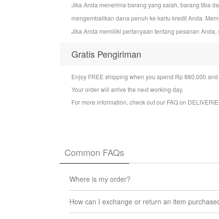
Jika Anda menerima barang yang salah, barang tiba d
mengembalikan dana penuh ke kartu kredit Anda. Mem
Jika Anda memiliki pertanyaan tentang pesanan Anda, 
Gratis Pengiriman
Enjoy FREE shipping when you spend Rp 880.000 and a
Your order will arrive the next working day.
For more information, check out our FAQ on
DELIVERIE
Common FAQs
Where is my order?
You can check the status of your order at any t
How can I exchange or return an item purchase
We will update you via email when your order l
We want you to be 100% satisfied with the produc