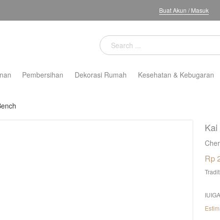
Buat Akun
/
Masuk
nan
Pembersihan
Dekorasi Rumah
Kesehatan & Kebugaran
Bench
Kai
Cher
Rp 
Tradi
IUIGA
Estim