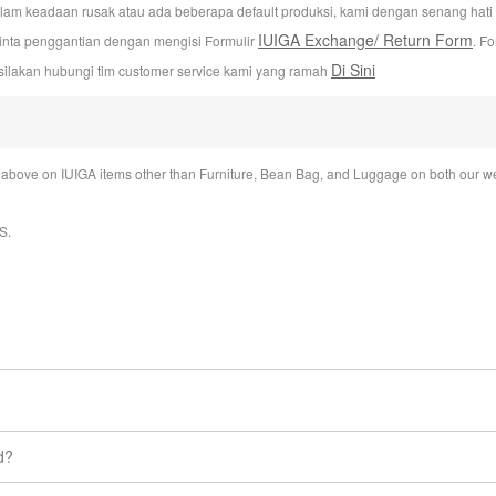
alam keadaan rusak atau ada beberapa default produksi, kami dengan senang hat
IUIGA Exchange/ Return Form
inta penggantian dengan mengisi Formulir
. F
Di Sini
silakan hubungi tim customer service kami yang ramah
bove on IUIGA items other than Furniture, Bean Bag, and Luggage on both our we
S
.
ime under My account section.
d?
eaves our warehouse.
ts you buy from us. So, if you change your mind, don’t worry about it! 