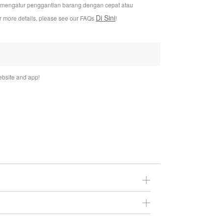
i mengatur penggantian barang dengan cepat atau
Di Sini
or more details, please see our FAQs
!
bsite and app!
You may return it to us within 30 days of the