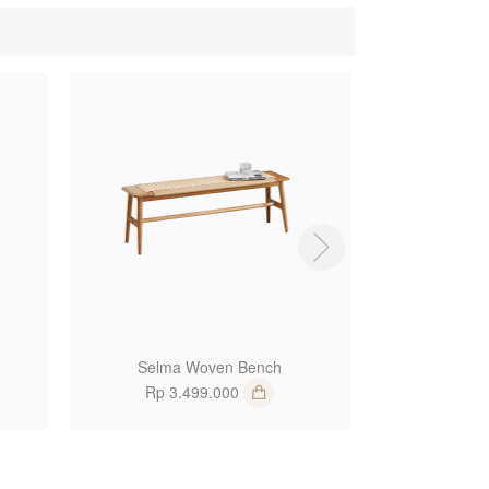
1
1
Selma Woven Bench
Levi 
Rp 3.499.000
Rp 3
Availa