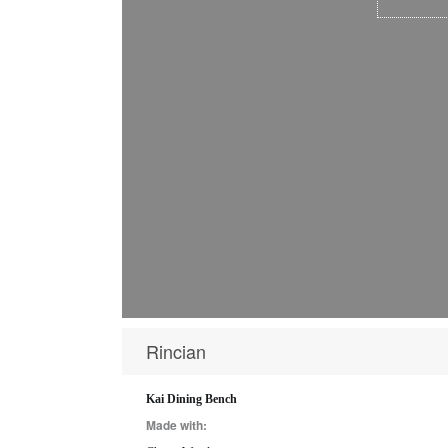
Rincian
Kai Dining Bench
Made with: