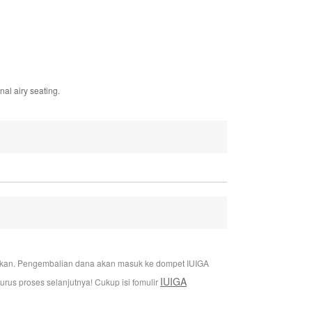
al airy seating.
jukan. Pengembalian dana akan masuk ke dompet IUIGA
IUIGA
us proses selanjutnya! Cukup isi fomulir