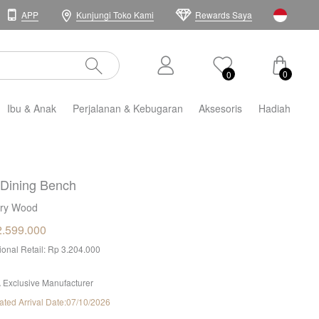
APP
Kunjungi Toko Kami
Rewards Saya
0
0
Ibu & Anak
Perjalanan & Kebugaran
Aksesoris
Hadiah
 Dining Bench
ry Wood
2.599.000
tional Retail: Rp 3.204.000
 Exclusive Manufacturer
ated Arrival Date:07/10/2026