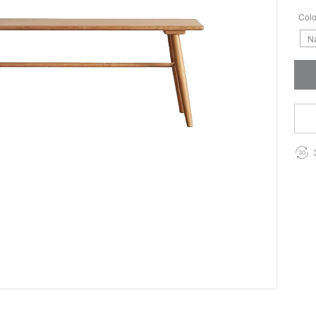
Colo
Na