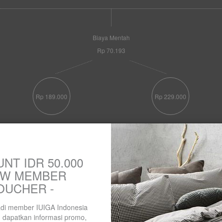
Biaya Mentah
Rp 70.193
Rp 189.000
Rp 229.000
IUIGA
Retailer Lainnya
NT IDR 50.000
EW MEMBER
OUCHER -
jadi member IUIGA Indonesia
 dapatkan informasi promo,