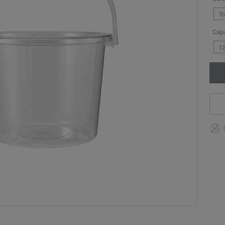
T
Capa
1