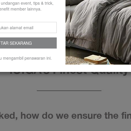
 undangan event, tips & trick,
enefit member lainnya.
FTAR SEKARANG
ith Lid is the perfect storage solution for all your cleaning needs.
u mengambil penawaran ini.