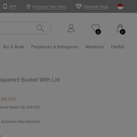
APP
Kunjungi Toko Kami
Rewards Saya
0
0
Ibu & Anak
Perjalanan & Kebugaran
Aksesoris
Hadiah
nsparent Bucket With Lid
189.000
tional Retail: Rp 229.000
 Exclusive Manufacturer
r