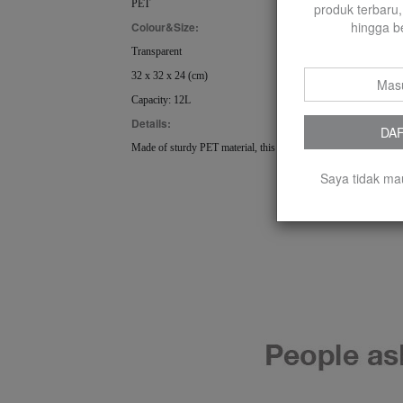
PET
produk terbaru,
hingga b
Colour&Size:
Transparent
32 x 32 x 24 (cm)
Capacity: 12L
Details:
DA
Made of sturdy PET material, this versatile Transparent Bucket W
Saya tidak ma