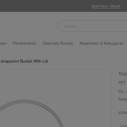
Buat Akun
/
Masuk
nan
Pembersihan
Dekorasi Rumah
Kesehatan & Kebugaran
ransparent Bucket With Lid
Tra
PET
Rp 
Tradi
IUIGA
Colo