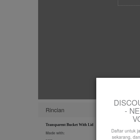
DISCOU
- N
Rincian
V
Transparent Bucket With Lid
Daftar untuk 
Made with:
sekarang, dan