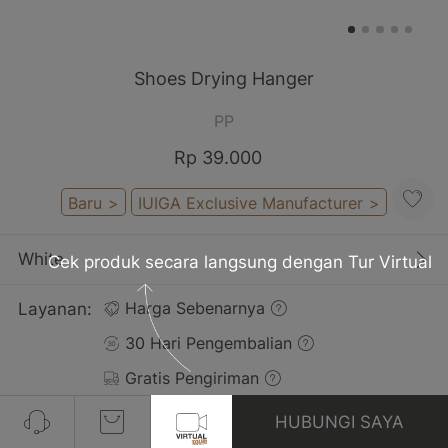
Shoes Drying Hanger
PP
Rp 39.000
Baru
>
IUIGA Exclusive Manufacturer
>
White
Cek produk secara langsung dengan Tur Virtual
Layanan:
Harga Sebenarnya
30 Hari Pengembalian
Gratis Pengiriman
HUBUNGI SAYA
Ulasan(7)
Lihat Semua