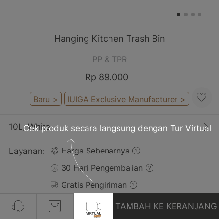
Hanging Kitchen Trash Bin
PP & TPR
Rp 89.000
Baru
>
IUIGA Exclusive Manufacturer
>
10L, White
Cek produk secara langsung dengan Tur Virtual
Layanan:
Harga Sebenarnya
30 Hari Pengembalian
Gratis Pengiriman
TAMBAH KE KERANJANG
Ulasan(9)
Lihat Semua