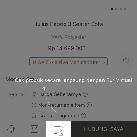
Julius Fabric 3 Seater Sofa
100% Polyester
Rp 14.699.000
IUIGA Exclusive Manufacturer
>
Modern Grey
Cek produk secara langsung dengan Tur Virtual
Layanan:
Harga Sebenarnya
Non-returnable item
Gratis Pengiriman
HUBUNGI SAYA
Pelanggan yang Membeli Produk Ini Juga