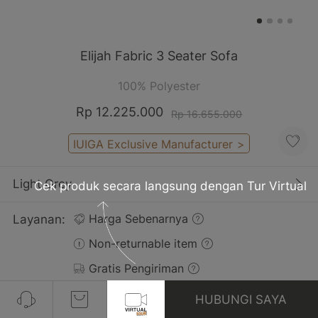
Elijah Fabric 3 Seater Sofa
100% Polyester
Rp 12.225.000
Rp 16.655.000
IUIGA Exclusive Manufacturer
>
Light Grey
Cek produk secara langsung dengan Tur Virtual
Layanan:
Harga Sebenarnya
Non-returnable item
Gratis Pengiriman
HUBUNGI SAYA
Ulasan(1)
Lihat Semua