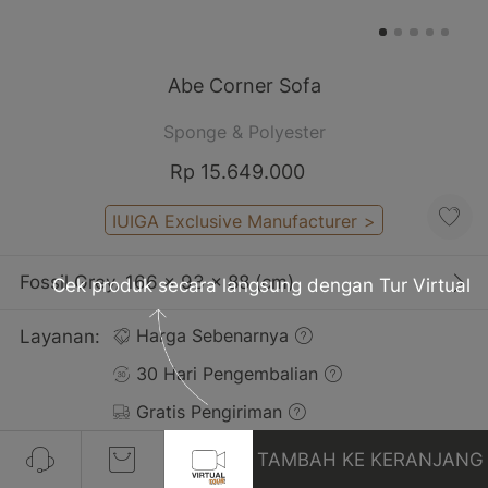
Abe Corner Sofa
Sponge & Polyester
Rp 15.649.000
IUIGA Exclusive Manufacturer
>
Fossil Grey, 166 x 93 x 88 (cm)
Cek produk secara langsung dengan Tur Virtual
Layanan:
Harga Sebenarnya
30 Hari Pengembalian
Gratis Pengiriman
TAMBAH KE KERANJANG
Pelanggan yang Membeli Produk Ini Juga