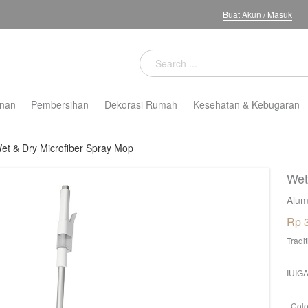
Buat Akun
/
Masuk
nan
Pembersihan
Dekorasi Rumah
Kesehatan & Kebugaran
et & Dry Microfiber Spray Mop
Wet
Alum
Rp 
Tradi
IUIGA
Colo