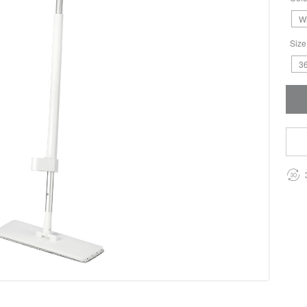
W
Size
36