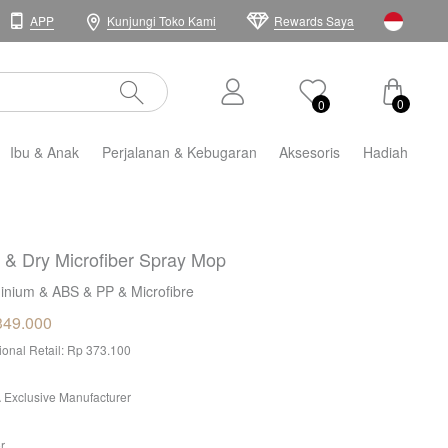
APP
Kunjungi Toko Kami
Rewards Saya
0
0
Ibu & Anak
Perjalanan & Kebugaran
Aksesoris
Hadiah
 & Dry Microfiber Spray Mop
inium & ABS & PP & Microfibre
349.000
tional Retail: Rp 373.100
 Exclusive Manufacturer
r