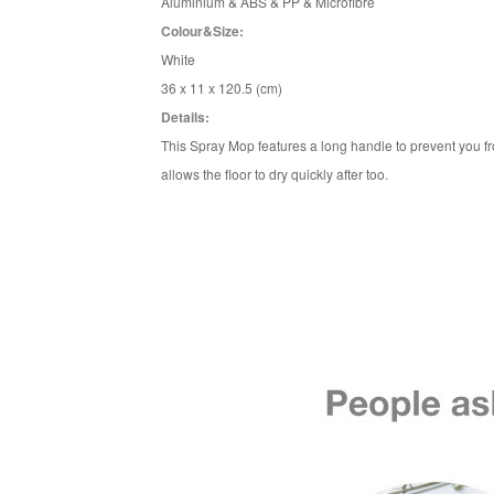
Aluminium & ABS & PP & Microfibre
Colour&Size:
White
36 x 11 x 120.5 (cm)
Details:
This Spray Mop features a long handle to prevent you fr
allows the floor to dry quickly after too.