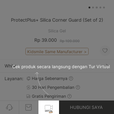
ProtectPlus+ Silica Corner Guard (Set of 2)
Silica Gel
Rp 39.000
Rp 109.000
Kidsmile Same Manufacturer
>
White
Cek produk secara langsung dengan Tur Virtual
Layanan:
Harga Sebenarnya
30 Hari Pengembalian
Gratis Pengiriman
HUBUNGI SAYA