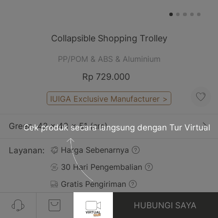
Collapsible Shopping Trolley
PP/POM & ABS & Aluminium
Rp 729.000
IUIGA Exclusive Manufacturer
>
Green, 42 x 40 x 51 (cm)
Cek produk secara langsung dengan Tur Virtual
Layanan:
Harga Sebenarnya
30 Hari Pengembalian
Gratis Pengiriman
HUBUNGI SAYA
Ulasan(58)
Lihat Semua