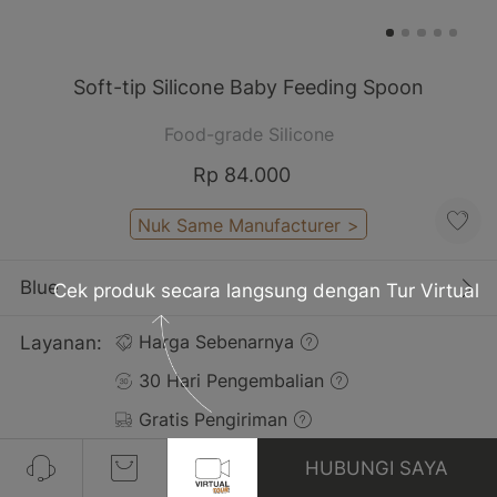
Soft-tip Silicone Baby Feeding Spoon
Food-grade Silicone
Rp 84.000
Nuk Same Manufacturer
>
Blue
Cek produk secara langsung dengan Tur Virtual
Layanan:
Harga Sebenarnya
30 Hari Pengembalian
Gratis Pengiriman
HUBUNGI SAYA
Ulasan(1)
Lihat Semua