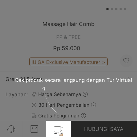
Massage Hair Comb
PP & TPEE
Rp 59.000
IUIGA Exclusive Manufacturer
>
Grey, 21.5 (cm)
Cek produk secara langsung dengan Tur Virtual
Layanan:
Harga Sebenarnya
30 Hari Pengembalian
Gratis Pengiriman
HUBUNGI SAYA
Ulasan(1)
Lihat Semua