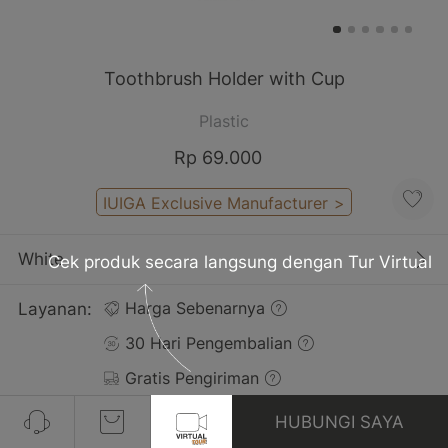
Toothbrush Holder with Cup
Plastic
Rp 69.000
IUIGA Exclusive Manufacturer
>
White
Cek produk secara langsung dengan Tur Virtual
Layanan:
Harga Sebenarnya
30 Hari Pengembalian
Gratis Pengiriman
HUBUNGI SAYA
Pelanggan yang Membeli Produk Ini Juga