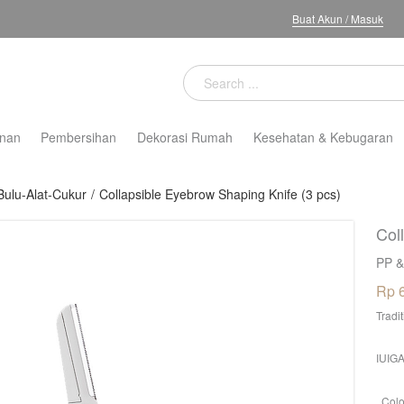
Buat Akun
/
Masuk
nan
Pembersihan
Dekorasi Rumah
Kesehatan & Kebugaran
Bulu-Alat-Cukur
/
Collapsible Eyebrow Shaping Knife (3 pcs)
Col
PP &
Rp 
Tradi
IUIGA
Colo