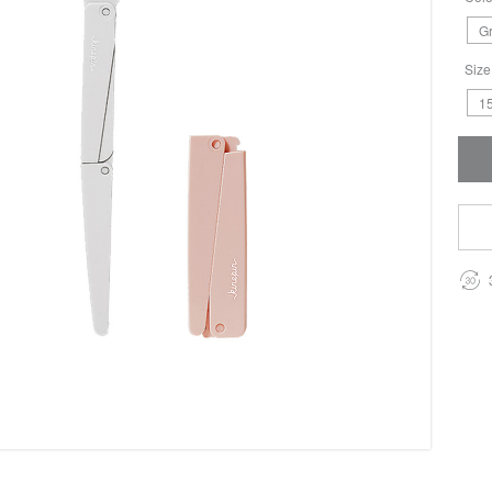
Gr
Size
15