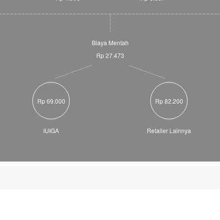
Biaya Mentah
Rp 27.473
Rp 69.000
Rp 82.200
IUIGA
Retailer Lainnya