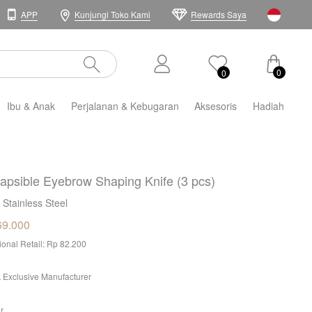
APP
Kunjungi Toko Kami
Rewards Saya
0
0
Ibu & Anak
Perjalanan & Kebugaran
Aksesoris
Hadiah
lapsible Eyebrow Shaping Knife (3 pcs)
 Stainless Steel
69.000
tional Retail: Rp 82.200
 Exclusive Manufacturer
r