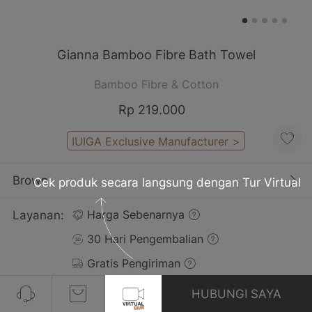
Gianna Bamboo Fibre Bath Towel
Bamboo Fibre & Cotton
Rp 219.000
IUIGA Exclusive Manufacturer
>
Brown
Cek produk secara langsung dengan Tur Virtual
Layanan:
Harga Sebenarnya
30 Hari Pengembalian
Gratis Pengiriman
HUBUNGI SAYA
Ulasan(4)
Lihat Semua