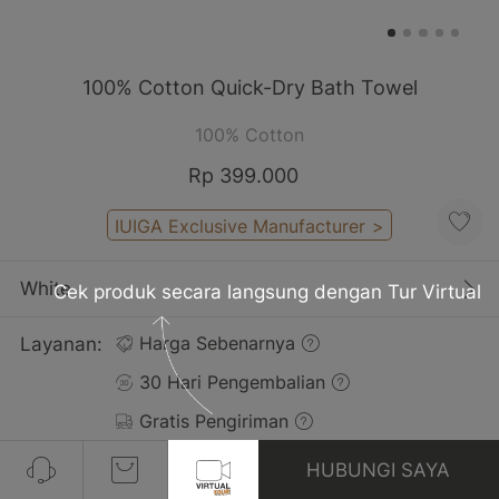
100% Cotton Quick-Dry Bath Towel
100% Cotton
Rp 399.000
IUIGA Exclusive Manufacturer
>
White
Cek produk secara langsung dengan Tur Virtual
Layanan:
Harga Sebenarnya
30 Hari Pengembalian
Gratis Pengiriman
HUBUNGI SAYA
Pelanggan yang Membeli Produk Ini Juga