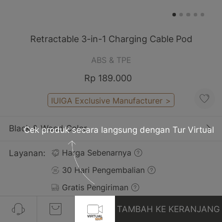
Retractable 3-in-1 Charging Cable Pod
ABS & TPE
Rp 189.000
IUIGA Exclusive Manufacturer
>
Black & Wood Color
Cek produk secara langsung dengan Tur Virtual
Layanan:
Harga Sebenarnya
30 Hari Pengembalian
Gratis Pengiriman
TAMBAH KE KERANJANG
Ulasan(49)
Lihat Semua