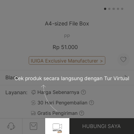
A4-sized File Box
PP
Rp 51.000
IUIGA Exclusive Manufacturer
>
Black
Cek produk secara langsung dengan Tur Virtual
Layanan:
Harga Sebenarnya
30 Hari Pengembalian
Gratis Pengiriman
HUBUNGI SAYA
Ulasan(33)
Lihat Semua