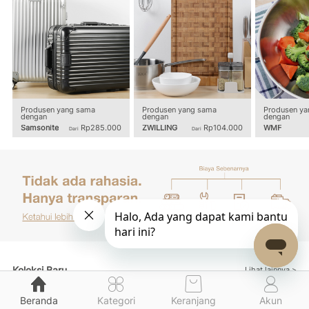
Produsen yang sama
Produsen yang sama
Produsen ya
dengan
dengan
dengan
Samsonite
Rp285.000
ZWILLING
Rp104.000
WMF
Dari
Dari
Koleksi Baru
Lihat lainnya >
Beranda
Kategori
Keranjang
Akun