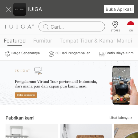
IUIGA
Buka Aplikasi
Cari...
IDR
STORES
Featured
Furnitur
Tempat Tidur & Kamar Mandi
Harga Sebenarnya
30 Hari Pengembalian
Gratis Biaya Kirim
Pabrikan kami
Lihat lainnya >