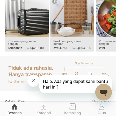
Produsen yang sama
Produsen yang sama
Produsen ya
dengan
dengan
dengan
Samsonite
Rp285.000
ZWILLING
Rp104.000
WMF
Dari
Dari
Koleksi Baru
Lihat lainnya >
Beranda
Kategori
Keranjang
Akun