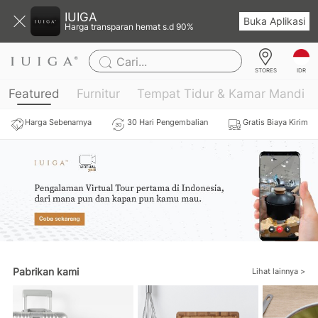
IUIGA
Buka Aplikasi
Harga transparan hemat s.d 90%
Cari...
IDR
STORES
Featured
Furnitur
Tempat Tidur & Kamar Mandi
Harga Sebenarnya
30 Hari Pengembalian
Gratis Biaya Kirim
Pabrikan kami
Lihat lainnya >